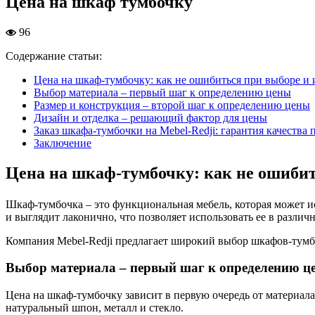
Цена на шкаф тумбочку
96
Содержание статьи:
Цена на шкаф-тумбочку: как не ошибиться при выборе и
Выбор материала – первый шаг к определению цены
Размер и конструкция – второй шаг к определению цены
Дизайн и отделка – решающий фактор для цены
Заказ шкафа-тумбочки на Mebel-Redji: гарантия качества
Заключение
Цена на шкаф-тумбочку: как не ошибит
Шкаф-тумбочка – это функциональная мебель, которая может и
и выглядит лаконично, что позволяет использовать ее в различ
Компания Mebel-Redji предлагает широкий выбор шкафов-тумбоче
Выбор материала – первый шаг к определению ц
Цена на шкаф-тумбочку зависит в первую очередь от материал
натуральный шпон, металл и стекло.