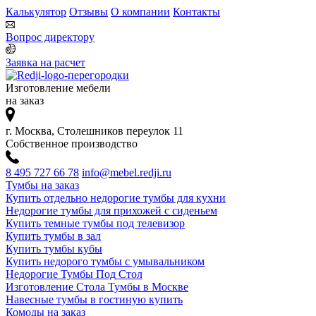
Калькулятор
Отзывы
О компании
Контакты
Вопрос директору
Заявка на расчет
Изготовление мебели
на заказ
г. Москва, Столешников переулок 11
Собственное производство
8 495 727 66 78
info@mebel.redji.ru
Тумбы на заказ
Купить отдельно недорогие тумбы для кухни
Недорогие тумбы для прихожей с сиденьем
Купить темные тумбы под телевизор
Купить тумбы в зал
Купить тумбы кубы
Купить недорого тумбы с умывальником
Недорогие Тумбы Под Стол
Изготовление Стола Тумбы в Москве
Навесные тумбы в гостиную купить
Комоды на заказ