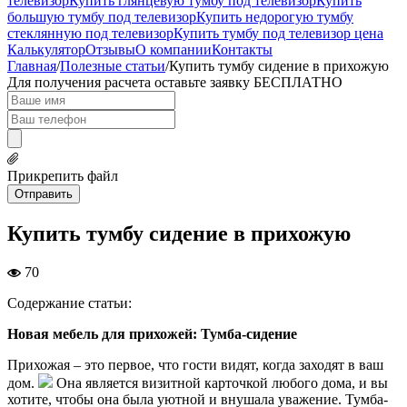
телевизор
Купить глянцевую тумбу под телевизор
Купить
большую тумбу под телевизор
Купить недорогую тумбу
стеклянную под телевизор
Купить тумбу под телевизор цена
Калькулятор
Отзывы
О компании
Контакты
Главная
/
Полезные статьи
/
Купить тумбу сидение в прихожую
Для получения расчета оставьте заявку
БЕСПЛАТНО
Прикрепить файл
Отправить
Купить тумбу сидение в прихожую
70
Содержание статьи:
Новая мебель для прихожей: Тумба-сидение
Прихожая – это первое, что гости видят, когда заходят в ваш
дом.
Она является визитной карточкой любого дома, и вы
хотите, чтобы она была уютной и внушала уважение. Тумба-