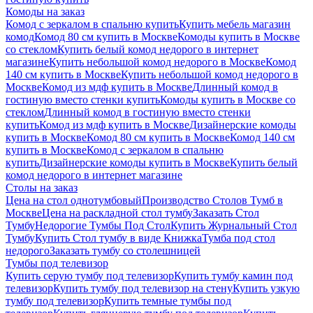
Комоды на заказ
Комод с зеркалом в спальню купить
Купить мебель магазин
комод
Комод 80 см купить в Москве
Комоды купить в Москве
со стеклом
Купить белый комод недорого в интернет
магазине
Купить небольшой комод недорого в Москве
Комод
140 см купить в Москве
Купить небольшой комод недорого в
Москве
Комод из мдф купить в Москве
Длинный комод в
гостиную вместо стенки купить
Комоды купить в Москве со
стеклом
Длинный комод в гостиную вместо стенки
купить
Комод из мдф купить в Москве
Дизайнерские комоды
купить в Москве
Комод 80 см купить в Москве
Комод 140 см
купить в Москве
Комод с зеркалом в спальню
купить
Дизайнерские комоды купить в Москве
Купить белый
комод недорого в интернет магазине
Столы на заказ
Цена на стол однотумбовый
Производство Столов Тумб в
Москве
Цена на раскладной стол тумбу
Заказать Стол
Тумбу
Недорогие Тумбы Под Стол
Купить Журнальный Стол
Тумбу
Купить Стол тумбу в виде Книжка
Тумба под стол
недорого
Заказать тумбу со столешницей
Тумбы под телевизор
Купить серую тумбу под телевизор
Купить тумбу камин под
телевизор
Купить тумбу под телевизор на стену
Купить узкую
тумбу под телевизор
Купить темные тумбы под