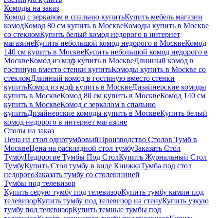
Комоды на заказ
Комод с зеркалом в спальню купить
Купить мебель магазин
комод
Комод 80 см купить в Москве
Комоды купить в Москве
со стеклом
Купить белый комод недорого в интернет
магазине
Купить небольшой комод недорого в Москве
Комод
140 см купить в Москве
Купить небольшой комод недорого в
Москве
Комод из мдф купить в Москве
Длинный комод в
гостиную вместо стенки купить
Комоды купить в Москве со
стеклом
Длинный комод в гостиную вместо стенки
купить
Комод из мдф купить в Москве
Дизайнерские комоды
купить в Москве
Комод 80 см купить в Москве
Комод 140 см
купить в Москве
Комод с зеркалом в спальню
купить
Дизайнерские комоды купить в Москве
Купить белый
комод недорого в интернет магазине
Столы на заказ
Цена на стол однотумбовый
Производство Столов Тумб в
Москве
Цена на раскладной стол тумбу
Заказать Стол
Тумбу
Недорогие Тумбы Под Стол
Купить Журнальный Стол
Тумбу
Купить Стол тумбу в виде Книжка
Тумба под стол
недорого
Заказать тумбу со столешницей
Тумбы под телевизор
Купить серую тумбу под телевизор
Купить тумбу камин под
телевизор
Купить тумбу под телевизор на стену
Купить узкую
тумбу под телевизор
Купить темные тумбы под