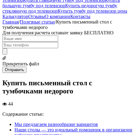
телевизор
Купить глянцевую тумбу под телевизор
Купить
большую тумбу под телевизор
Купить недорогую тумбу
стеклянную под телевизор
Купить тумбу под телевизор цена
Калькулятор
Отзывы
О компании
Контакты
Главная
/
Полезные статьи
/
Купить письменный стол с
тумбочками недорого
Для получения расчета оставьте заявку
БЕСПЛАТНО
Прикрепить файл
Отправить
Купить письменный стол с
тумбочками недорого
44
Содержание статьи:
Мы предлагаем разнообразие вариантов
Наши столы — это идеальный помощник в организации